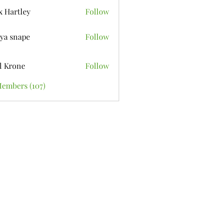
x Hartley
Follow
ya snape
Follow
l Krone
Follow
Members (107)