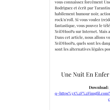
vous connaissez forcément Une N
Rodriguez et écrit par Tarantin
habilement humour noir, action
rock'n'roll. Si vous voulez (re
fantastique, vous pouvez le t
XviDHooPa sur Internet. Mais att
Dans cet article, nous allons 
XviDHooPa, quels sont les dange
sont les alternatives légales po
Une Nuit En Enf
Download: 
q=https%3A%2F%2Fimgfil.co