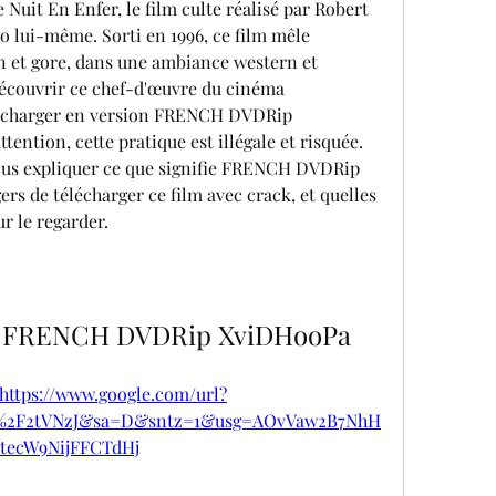
uit En Enfer, le film culte réalisé par Robert 
o lui-même. Sorti en 1996, ce film mêle 
 et gore, dans une ambiance western et 
)découvrir ce chef-d'œuvre du cinéma 
élécharger en version FRENCH DVDRip 
ention, cette pratique est illégale et risquée. 
vous expliquer ce que signifie FRENCH DVDRip 
rs de télécharger ce film avec crack, et quelles 
ur le regarder.
er FRENCH DVDRip XviDHooPa
https://www.google.com/url?
m%2F2tVNzJ&sa=D&sntz=1&usg=AOvVaw2B7NhH
ctecW9NijFFCTdHj