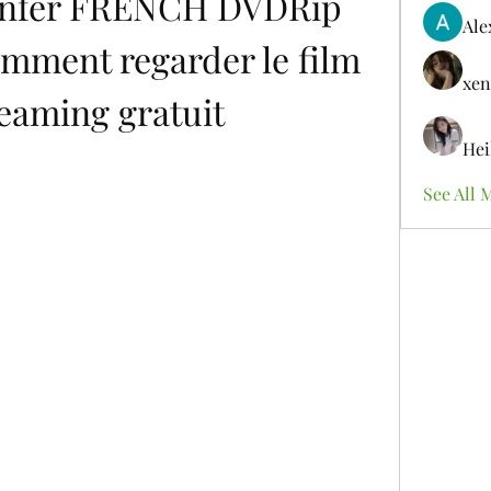
Enfer FRENCH DVDRip 
Ale
mment regarder le film 
xen
reaming gratuit
Hei
See All 