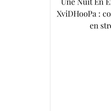
Une Nuit En 
XviDHooPa : co
en st