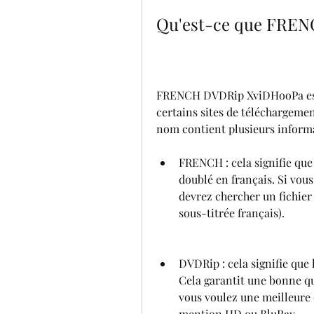
Qu'est-ce que FRE
FRENCH DVDRip XviDHooPa est l
certains sites de téléchargemen
nom contient plusieurs informati
FRENCH : cela signifie que l
doublé en français. Si vous
devrez chercher un fichier
sous-titrée français).
DVDRip : cela signifie que l
Cela garantit une bonne qua
vous voulez une meilleure q
mention HD ou BluRay.