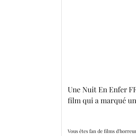
Une Nuit En Enfer F
film qui a marqué u
Vous êtes fan de films d'horreu