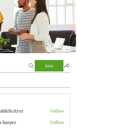
Join
yahfelicityer
Follow
icityer
a harper
Follow