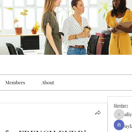
Members
About
Members
ali
aliyahfel
nyl