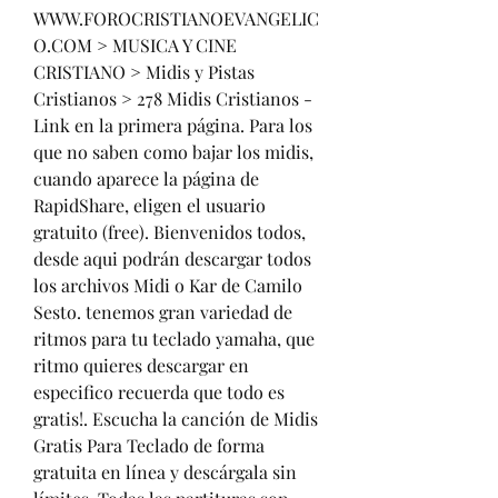
WWW.FOROCRISTIANOEVANGELIC
O.COM > MUSICA Y CINE 
CRISTIANO > Midis y Pistas 
Cristianos > 278 Midis Cristianos - 
Link en la primera página. Para los 
que no saben como bajar los midis, 
cuando aparece la página de 
RapidShare, eligen el usuario 
gratuito (free). Bienvenidos todos, 
desde aqui podrán descargar todos 
los archivos Midi o Kar de Camilo 
Sesto. tenemos gran variedad de 
ritmos para tu teclado yamaha, que 
ritmo quieres descargar en 
especifico recuerda que todo es 
gratis!. Escucha la canción de Midis 
Gratis Para Teclado de forma 
gratuita en línea y descárgala sin 