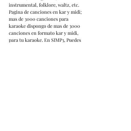
instrumental, folklore, waltz, etc. 
Pagina de canciones en kar y midi; 
mas de 3000 canciones para 
karaoke dispongo de mas de 3000 
canciones en formato kar y midi, 
para tu karaoke. En SIMP3, Puedes 
Descargar Midis De Cumbias 
Actuales GRATIS en alta calidad 20 
resultados, lo nuevo de sus 
canciones que estan de moda este 
2019, bajar musica de Midis De 
Cumbias Actuales en diferentes 
formatos de audio mp3 y video 
disponibles; Midis De Cumbias 
Actuales MP3 subido por DJ SIESTA 
PENIEL tamaño 27.89 MB, duración 
19 minutos 30 segundos calidad de 
192. Descargar midis para 