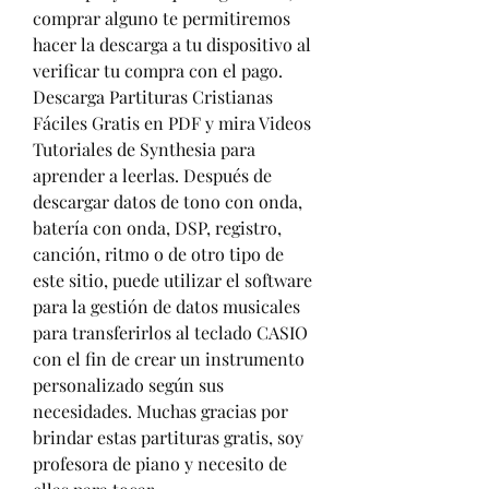
comprar alguno te permitiremos 
hacer la descarga a tu dispositivo al 
verificar tu compra con el pago. 
Descarga Partituras Cristianas 
Fáciles Gratis en PDF y mira Videos 
Tutoriales de Synthesia para 
aprender a leerlas. Después de 
descargar datos de tono con onda, 
batería con onda, DSP, registro, 
canción, ritmo o de otro tipo de 
este sitio, puede utilizar el software 
para la gestión de datos musicales 
para transferirlos al teclado CASIO 
con el fin de crear un instrumento 
personalizado según sus 
necesidades. Muchas gracias por 
brindar estas partituras gratis, soy 
profesora de piano y necesito de 